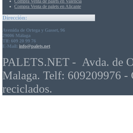
Compra Venta de palets en Valencia
Compra Venta de palets en Alicante
Dirección:
Avenida de Ortega y Gasset, 96
29006 Málaga
Tlf: 609 20 99 76
E-Mail:
info@palets.net
PALETS.NET - Avda. de Ort
Malaga. Telf: 609209976 - 
reciclados.